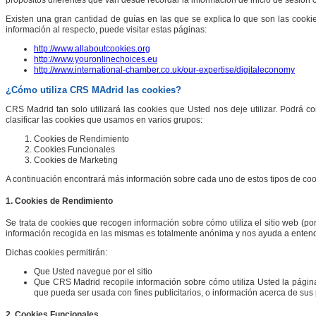
propósitos diferentes que van desde recordar la información de inicio de sesión
Existen una gran cantidad de guías en las que se explica lo que son las cookie
información al respecto, puede visitar estas páginas:
http://www.allaboutcookies.org
http://www.youronlinechoices.eu
http://www.international-chamber.co.uk/our-expertise/digitaleconomy
¿Cómo utiliza CRS MAdrid las cookies?
CRS Madrid
tan solo utilizará las cookies que Usted nos deje utilizar. Podrá 
clasificar las cookies que usamos en varios grupos:
Cookies de Rendimiento
Cookies Funcionales
Cookies de Marketing
A continuación encontrará más información sobre cada uno de estos tipos de coo
1. Cookies de Rendimiento
Se trata de cookies que recogen información sobre cómo utiliza el sitio web (po
información recogida en las mismas es totalmente anónima y nos ayuda a entender
Dichas cookies permitirán:
Que Usted navegue por el sitio
Que
CRS Madrid
recopile información sobre cómo utiliza Usted la págin
que pueda ser usada con fines publicitarios, o información acerca de sus p
2. Cookies Funcionales