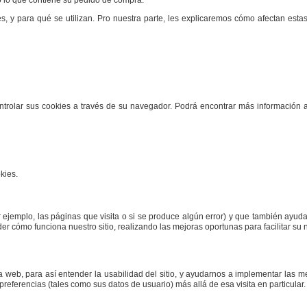
 o lo que contiene su pedido de compra.
s, y para qué se utilizan. Pro nuestra parte, les explicaremos cómo afectan est
controlar sus cookies a través de su navegador. Podrá encontrar más información
kies.
r ejemplo, las páginas que visita o si se produce algún error) y que también ayu
 cómo funciona nuestro sitio, realizando las mejoras oportunas para facilitar su
a web, para así entender la usabilidad del sitio, y ayudarnos a implementar las
referencias (tales como sus datos de usuario) más allá de esa visita en particular.