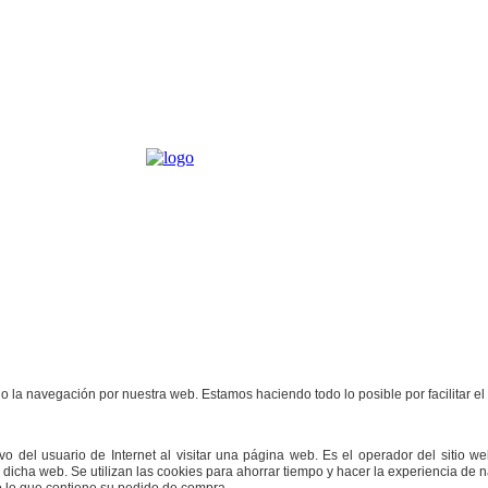
kies, consulte nuestra política de privacida
tica de privacidad.
Leer más
o la navegación por nuestra web. Estamos haciendo todo lo posible por facilitar el u
 del usuario de Internet al visitar una página web. Es el operador del sitio w
e dicha web. Se utilizan las cookies para ahorrar tiempo y hacer la experiencia 