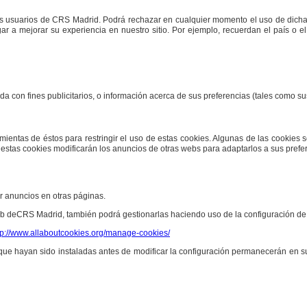
os usuarios de
CRS Madrid
. Podrá rechazar en cualquier momento el uso de dich
ar a mejorar su experiencia en nuestro sitio. Por ejemplo, recuerdan el país o el
on fines publicitarios, o información acerca de sus preferencias (tales como sus d
mientas de éstos para restringir el uso de estas cookies. Algunas de las cookies 
estas cookies modificarán los anuncios de otras webs para adaptarlos a sus prefe
 anuncios en otras páginas.
eb de
CRS Madrid
, también podrá gestionarlas haciendo uso de la configuración d
tp://www.allaboutcookies.org/manage-cookies/
 que hayan sido instaladas antes de modificar la configuración permanecerán en s